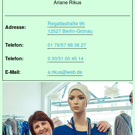
Ariane Rikus
Regattastraße 95
Adresse:
12527 Berlin-Grünau
Telefon:
01 76/57 88 36 27
Telefon:
0 30/31 00 45 14
E-Mail:
a.rikus@web.de