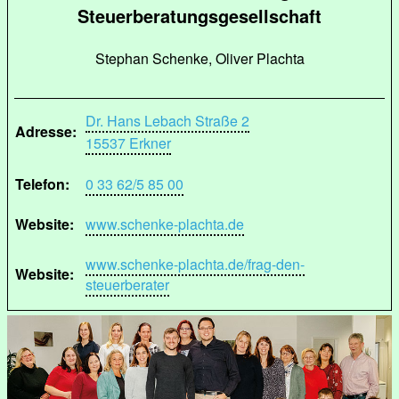
Steuerberatungsgesellschaft
Stephan Schenke, Oliver Plachta
Dr. Hans Lebach Straße 2
Adresse:
15537 Erkner
Telefon:
0 33 62/5 85 00
Website:
www.schenke-plachta.de
www.schenke-plachta.de/frag-den-
Website:
steuerberater