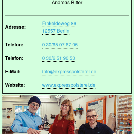
Andreas Ritter
Finkeldeweg 86
Adresse:
12557 Berlin
Telefon:
0 30/65 07 67 05
Telefon:
0 30/6 51 90 53
E-Mail:
info@expresspolsterei.de
Website:
www.expresspolsterei.de