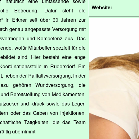
 natürlich eine umfassende sowie
Website:
volle Betreuung. Dafür steht die
r“ in Erkner seit über 30 Jahren zur
durch genau angepasste Versorgung mit
ungsvermögen und Kompetenz aus. Das
ende, wofür Mitarbeiter speziell für die
gebildet sind. Hier besteht eine enge
oordinationsstelle in Rüdersdorf. Ein
t, neben der Palliativversorgung, in der
Dazu gehören Wundversorgung, die
 und Bereitstellung von Medikamenten,
Blutzucker und -druck sowie das Legen
ern oder das Geben von Injektionen.
haftliche Tätigkeiten, die das Team
räftig übernimmt.