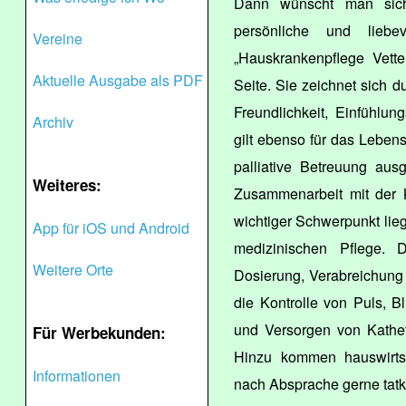
Dann wünscht man sich
persönliche und liebe
Vereine
„Hauskrankenpflege Vette
Aktuelle Ausgabe als PDF
Seite. Sie zeichnet sich 
Freundlichkeit, Einfühl
Archiv
gilt ebenso für das Lebens
palliative Betreuung aus
Weiteres:
Zusammenarbeit mit der K
wichtiger Schwerpunkt lieg
App für iOS und Android
medizinischen Pflege. 
Weitere Orte
Dosierung, Verabreichung
die Kontrolle von Puls, 
und Versorgen von Kathet
Für Werbekunden:
Hinzu kommen hauswirtsc
Informationen
nach Absprache gerne tatk