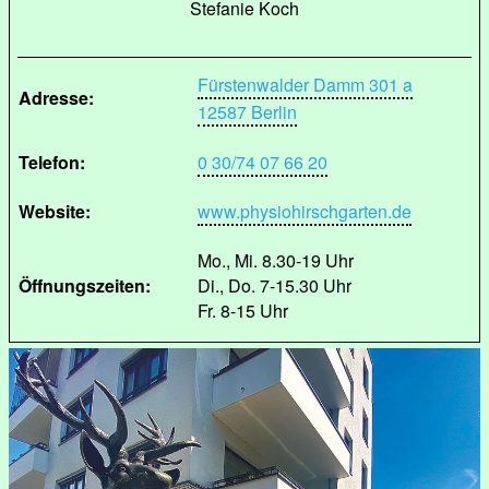
Stefanie Koch
Fürstenwalder Damm 301 a
Adresse:
12587 Berlin
Telefon:
0 30/74 07 66 20
Website:
www.physiohirschgarten.de
Mo., Mi. 8.30-19 Uhr
Öffnungszeiten:
Di., Do. 7-15.30 Uhr
Fr. 8-15 Uhr