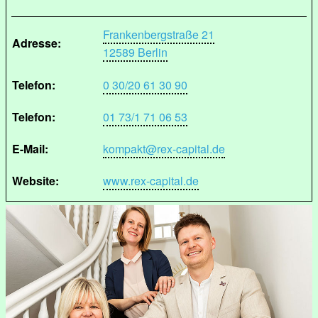
Frankenbergstraße 21
Adresse:
12589 Berlin
Telefon:
0 30/20 61 30 90
Telefon:
01 73/1 71 06 53
E-Mail:
kompakt@rex-capital.de
Website:
www.rex-capital.de