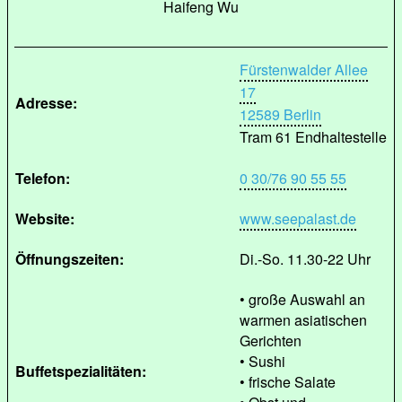
Haifeng Wu
Fürstenwalder Allee
17
Adresse:
12589 Berlin
Tram 61 Endhaltestelle
Telefon:
0 30/76 90 55 55
Website:
www.seepalast.de
Öffnungszeiten:
Di.-So. 11.30-22 Uhr
• große Auswahl an
warmen asiatischen
Gerichten
• Sushi
Buffetspezialitäten:
• frische Salate