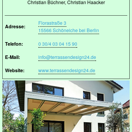
Christian Büchner, Christian Haacker
Florastraße 3
Adresse:
15566 Schöneiche bei Berlin
Telefon:
0 30/4 03 04 15 90
E-Mail:
info@terrassendesign24.de
Website:
www.terrassendesign24.de