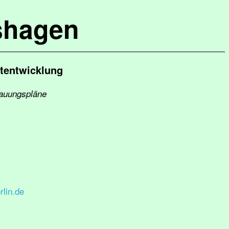
shagen
tentwicklung
bauungspläne
lin.de