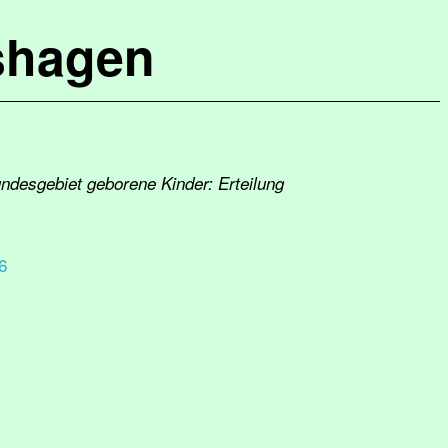
shagen
undesgebiet geborene Kinder: Erteilung
6