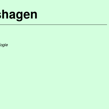
shagen
logie