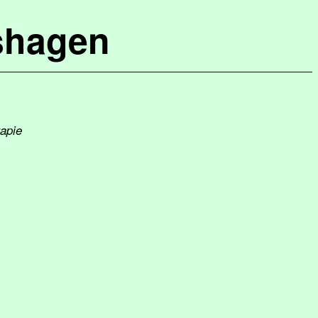
shagen
rapie