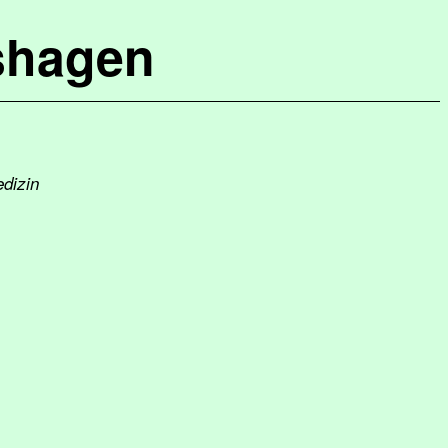
shagen
edizin