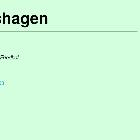
shagen
Friedhof
93