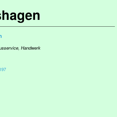
shagen
h
ausservice, Handwerk
197