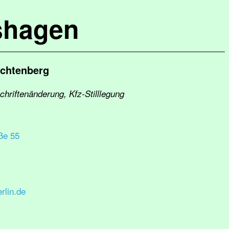
shagen
ichtenberg
hriftenänderung, Kfz-Stilllegung
ße 55
rlin.de