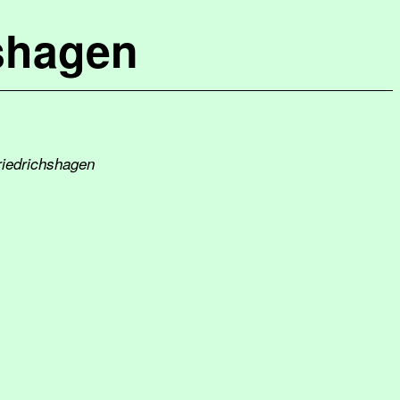
shagen
Friedrichshagen