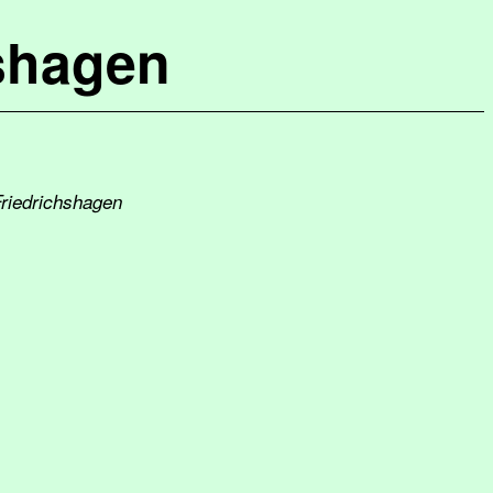
shagen
Friedrichshagen