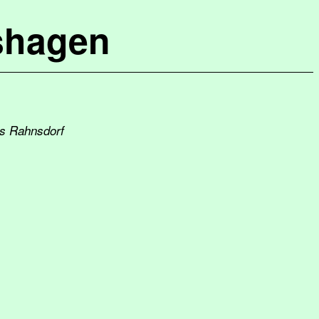
shagen
as Rahnsdorf