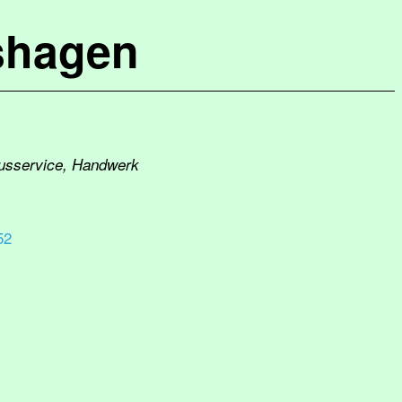
shagen
ausservice, Handwerk
52