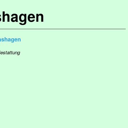
shagen
hshagen
Bestattung