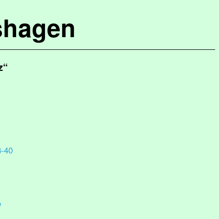
shagen
z“
8-40
e