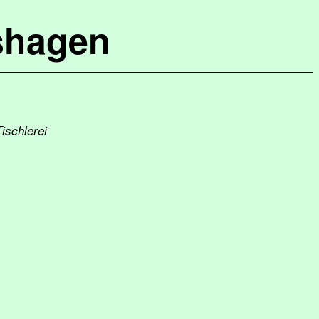
shagen
ischlerei
1