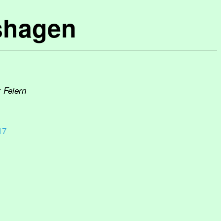
shagen
 Feiern
17