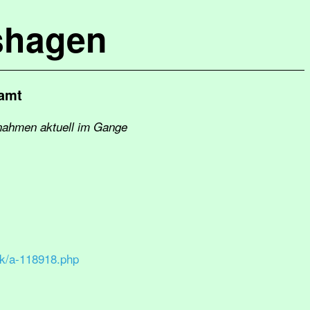
shagen
namt
nahmen aktuell im Gange
ck/a-118918.php