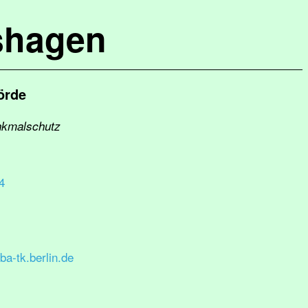
shagen
örde
enkmalschutz
4
a-tk.berlin.de