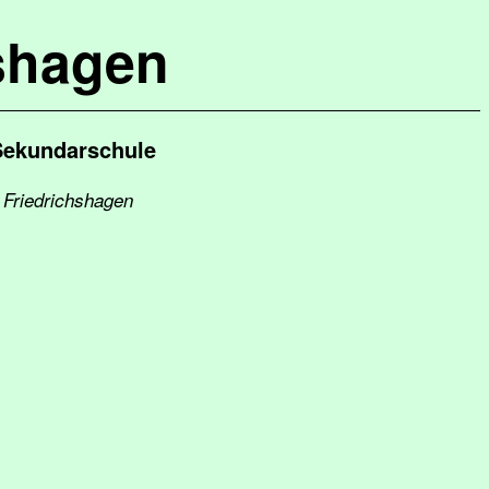
shagen
 Sekundarschule
 Friedrichshagen