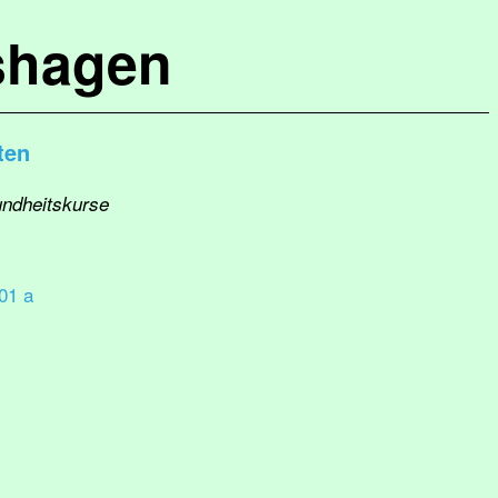
shagen
ten
undheitskurse
01 a