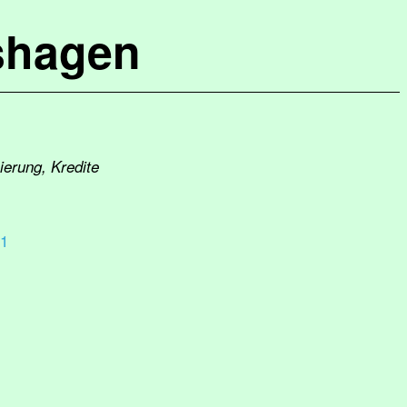
shagen
ierung, Kredite
21