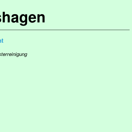
shagen
nt
sterreinigung